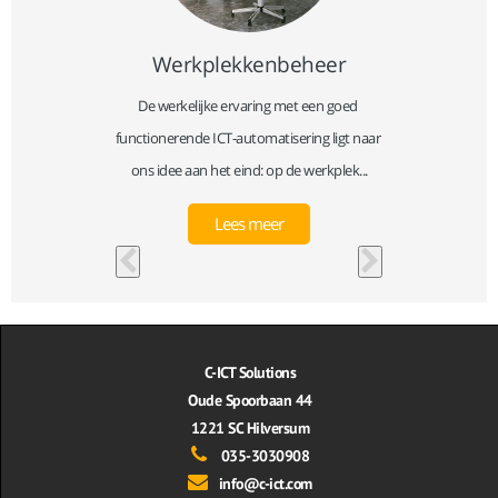
Werkplekkenbeheer
 publieke 
De werkelijke ervaring met een goed 
Beveiligi
leverd. 
functionerende ICT-automatisering ligt naar 
product
...
ons idee aan het eind: op de werkplek...
toen
Lees meer
C-ICT Solutions
Oude Spoorbaan 44
1221 SC Hilversum
035-3030908
info@c-ict.com