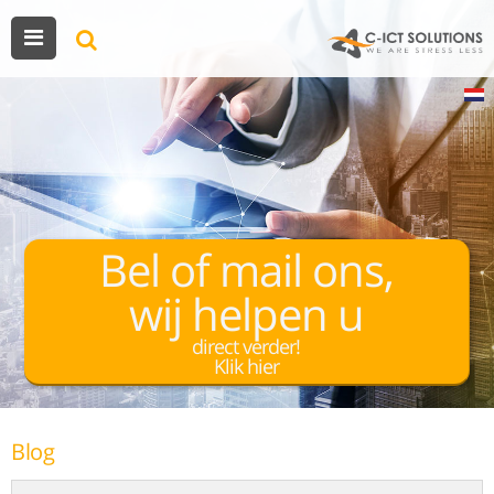
Bel of mail ons,
wij helpen u
direct verder!
Klik hier
Blog