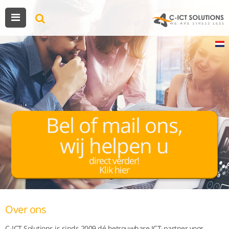
Bel of mail ons,
wij helpen u
direct verder!
Klik hier
Over ons
C-ICT Solutions is sinds 2009 dé betrouwbare ICT-partner voor