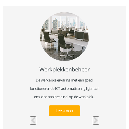
Werkplekkenbeheer
 publieke 
De werkelijke ervaring met een goed 
Beveiligi
leverd. 
functionerende ICT-automatisering ligt naar 
product
...
ons idee aan het eind: op de werkplek...
toen
Lees meer